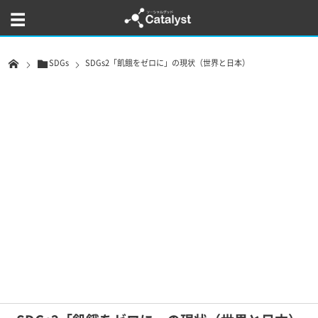
SDGs
SDGs2「飢餓をゼロに」の現状（世界と日本）