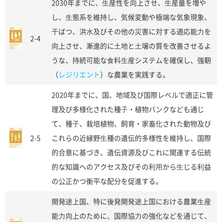
2030年までに、⽣産性を向上させ、⽣産量を増や
し、⽣態系を維持し、気候変動や極端な気象現象、
⼲ばつ、洪⽔及びその他の災害に対する適応能⼒を
2-4
向上させ、漸進的に⼟地と⼟壌の質を改善させるよ
うな、持続可能な⾷料⽣産システムを確保し、強靭
（
レジリエント
）な農業を実践する。
2020年までに、国、地域及び国際レベルで適正に管
理及び多様化された種⼦・植物バンクなども通じ
て、種⼦、栽培植物、飼育・家畜化された動物及び
2-5
これらの近縁野⽣種の遺伝的多様性を維持し、国際
的合意に基づき、遺伝資源及びこれに関連する伝統
的な知識へのアクセス及びその利⽤から⽣じる利益
の公正かつ衡平な配分を促進する。
開発途上国、特に後発開発途上国における農業⽣産
能⼒向上のために、国際協⼒の強化などを通じて、