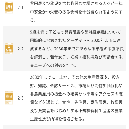
貧困層及び幼児を含む脆弱な⽴場にある⼈々が⼀年
2-1
中安全かつ栄養のある⾷料を⼗分得られるようにす
る。
5歳未満の⼦どもの発育阻害や消耗性疾患について
国際的に合意されたターゲットを 2025年までに達
2-2
成するなど、2030年までにあらゆる形態の栄養不良
を解消し、若年⼥⼦、妊婦・授乳婦及び⾼齢者の栄
養ニーズへの対処を⾏う。
2030年までに、⼟地、その他の⽣産資源や、投⼊
財、知識、⾦融サービス、市場及び⾼付加価値化や
⾮農業雇⽤の機会への確実かつ平等なアクセスの確
2-3
保などを通じて、⼥性、先住⺠、家族農家、牧畜⺠
及び漁業者をはじめとする⼩規模⾷料⽣産者の農業
⽣産性及び所得を倍増させる。