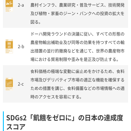
2-a
農村インフラ、農業研究・普及サービス、技術開発
及び植物・家畜のジーン・バンクへの投資の拡⼤を
図る。
ドーハ開発ラウンドの決議に従い、すべての形態の
農産物輸出補助⾦及び同等の効果を持つすべての輸
2-b
出措置の並⾏的撤廃などを通じて、世界の農産物市
場における貿易制限や歪みを是正及び防⽌する。
⾷料価格の極端な変動に⻭⽌めをかけるため、⾷料
市場及びデリバティブ市場の適正な機能を確保する
2-c
ための措置を講じ、⾷料備蓄などの市場情報への適
時のアクセスを容易にする。
SDGs2「飢餓をゼロに」の日本の達成度
スコア