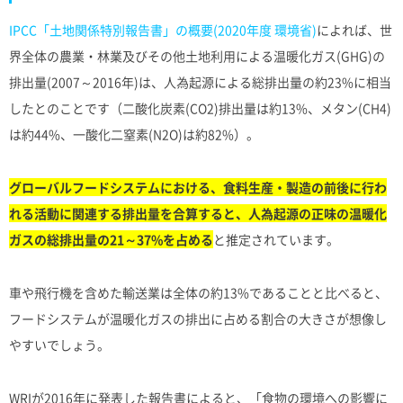
IPCC「土地関係特別報告書」の概要(2020年度 環境省)
によれば、世
界全体の農業・林業及びその他土地利用による温暖化ガス(GHG)の
排出量(2007～2016年)は、人為起源による総排出量の約23%に相当
したとのことです（二酸化炭素(CO2)排出量は約13%、メタン(CH4)
は約44%、一酸化二窒素(N2O)は約82%）。
グローバルフードシステムにおける、食料生産・製造の前後に行わ
れる活動に関連する排出量を合算すると、人為起源の正味の温暖化
ガスの総排出量の21～37%を占める
と推定されています。
車や飛行機を含めた輸送業は全体の約13%であることと比べると、
フードシステムが温暖化ガスの排出に占める割合の大きさが想像し
やすいでしょう。
WRIが2016年に発表した報告書によると、「食物の環境への影響に