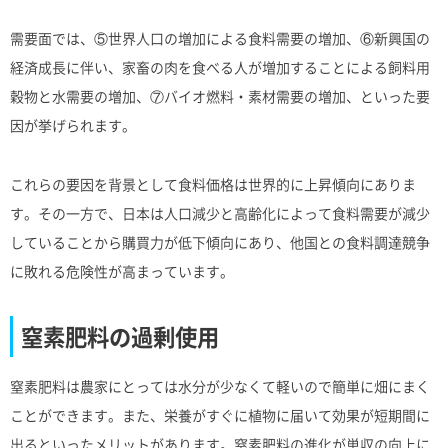
需要面では、⑤世界人口の増加による食料需要の増加、⑥新興国の
経済成長に伴い、家畜の肉を食べる人が増加することによる飼料用
穀物と水需要の増加、⑦バイオ燃料・素材需要の増加、といった要
因が挙げられます。
これらの要因を背景として食料価格は世界的に上昇傾向にありま
す。その一方で、日本は人口減少と高齢化によって食料需要が減少
していることから購買力が低下傾向にあり、他国との食料調達競争
に敗れる危険性が高まっています。
窒素肥料の過剰使用
窒素肥料は農家にとっては水分が少なくて軽いので簡単に畑にまく
ことができます。また、栄養がすぐに植物に届いて効果が短期間に
出るといったメリットがあります。窒素肥料の進化が単収の向上に