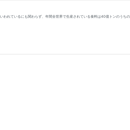
るといわれているにも関わらず、年間全世界で生産されている食料は40億トンのうちの