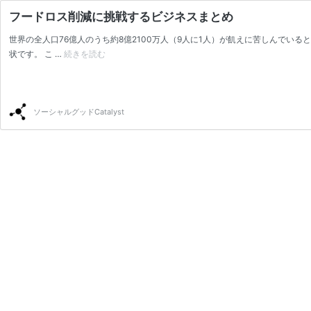
フードロス削減に挑戦するビジネスまとめ
世界の全人口76億人のうち約8億2100万人（9人に1人）が飢えに苦しんでい
状です。 こ …
続きを読む
フ
ー
ド
ロ
ス
ソーシャルグッドCatalyst
削
減
に
挑
戦
す
る
ビ
ジ
ネ
ス
ま
と