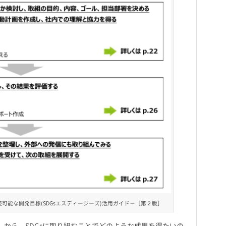
可能な開発目標(SDGsエスディージーズ)活用ガイド－［第２版］
」から、SDGsに取り組むことでどのような成果を得たいの