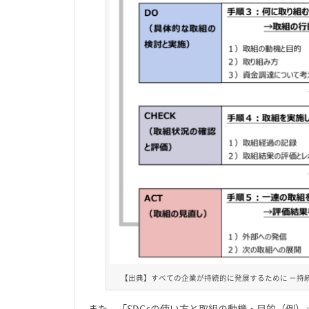
【出典】すべての企業が持続的に発展するために －持続
また、「SDGsの使い方と取組の動機・目的（例）