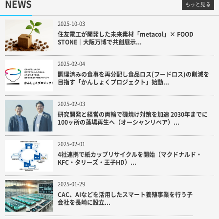
NEWS
もっと見る
2025-10-03
住友電工が開発した未来素材「metacol」× FOOD
STONE｜大阪万博で共創展示...
2025-02-04
調理済みの食事を再分配し食品ロス(フードロス)の削減を
目指す「かんしょくプロジェクト」始動...
2025-02-03
研究開発と経営の両輪で磯焼け対策を加速 2030年までに
100ヶ所の藻場再生へ（オーシャンリペア）...
2025-02-01
4社連携で紙カップリサイクルを開始（マクドナルド・
KFC・タリーズ・王子HD）...
2025-01-29
CAC、AIなどを活用したスマート養殖事業を行う子
会社を長崎に設立...