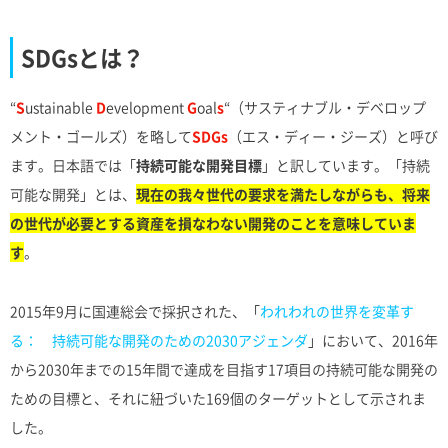
SDGsとは？
“
S
ustainable
D
evelopment
G
oal
s
“（サスティナブル・デベロップ
メント・ゴールズ）を略して
SDGs
（エス・ディー・ジーズ）と呼び
ます。日本語では「
持続可能な開発目標
」と訳しています。「持続
可能な開発」とは、
現在の我々世代の要求を満たしながらも、将来
の世代が必要とする資産を損なわない開発のことを意味していま
す
。
2015年9月に国連総会で採択された、「
われわれの世界を変革す
る： 持続可能な開発のための2030アジェンダ
」において、2016年
から2030年までの15年間で達成を目指す17項目の持続可能な開発の
ための目標と、それに紐づいた169個のターゲットとして示されま
した。