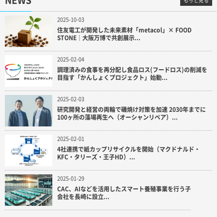
NEWS
もっと見る
2025-10-03
住友電工が開発した未来素材「metacol」× FOOD
STONE｜大阪万博で共創展示...
2025-02-04
調理済みの食事を再分配し食品ロス(フードロス)の削減を
目指す「かんしょくプロジェクト」始動...
2025-02-03
研究開発と経営の両輪で磯焼け対策を加速 2030年までに
100ヶ所の藻場再生へ（オーシャンリペア）...
2025-02-01
4社連携で紙カップリサイクルを開始（マクドナルド・
KFC・タリーズ・王子HD）...
2025-01-29
CAC、AIなどを活用したスマート養殖事業を行う子
会社を長崎に設立...