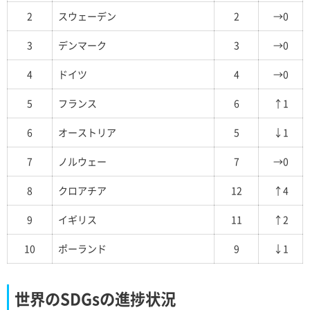
2
スウェーデン
2
→0
3
デンマーク
3
→0
4
ドイツ
4
→0
5
フランス
6
↑1
6
オーストリア
5
↓1
7
ノルウェー
7
→0
8
クロアチア
12
↑4
9
イギリス
11
↑2
10
ポーランド
9
↓1
世界のSDGsの進捗状況