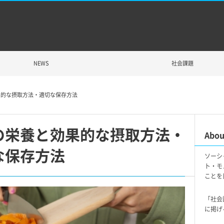
NEWS
社会課題
果的な摂取方法・適切な保存方法
の栄養と効果的な摂取方法・
Abou
な保存方法
ソーシ
ト・モ
ことを
「社会
に掲げ