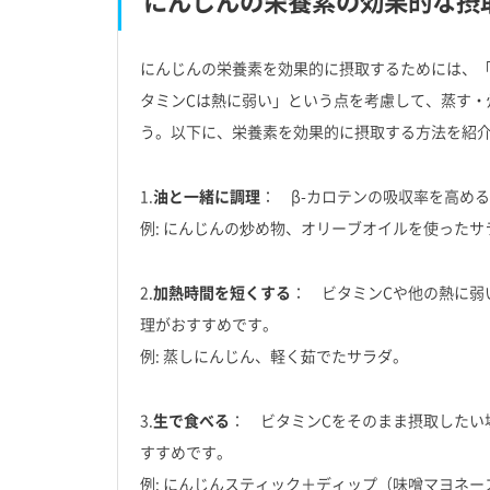
にんじんの栄養素の効果的な摂
にんじんの栄養素を効果的に摂取するためには、「
タミンCは熱に弱い」という点を考慮して、蒸す・
う。以下に、栄養素を効果的に摂取する方法を紹
1.
油と一緒に調理
： β-カロテンの吸収率を高め
例: にんじんの炒め物、オリーブオイルを使った
2.
加熱時間を短くする
： ビタミンCや他の熱に弱
理がおすすめです。
例: 蒸しにんじん、軽く茹でたサラダ。
3.
生で食べる
： ビタミンCをそのまま摂取したい
すすめです。
例: にんじんスティック＋ディップ（味噌マヨネー