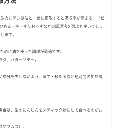
取方法
β-カロテンは油と一緒に摂取すると吸収率が高まる」「ビ
炒める・生・すりおろすなどの調理法を選ぶと良いでしょ
介します。
るために油を使った調理が最適です。
サラダ、バターソテー。
い成分を失わないよう、蒸す・炒めるなど短時間の加熱調
場合は、生のにんじんをスティック状にして食べるのがお
ズやフムス）。