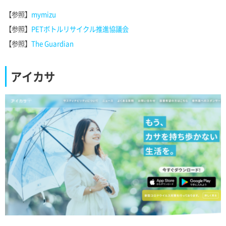
【参照】
mymizu
【参照】
PETボトルリサイクル推進協議会
【参照】
The Guardian
アイカサ