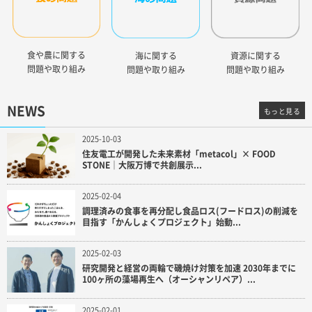
食や農に関する
海に関する
資源に関する
問題や取り組み
問題や取り組み
問題や取り組み
NEWS
もっと見る
2025-10-03
住友電工が開発した未来素材「metacol」× FOOD
STONE｜大阪万博で共創展示...
2025-02-04
調理済みの食事を再分配し食品ロス(フードロス)の削減を
目指す「かんしょくプロジェクト」始動...
2025-02-03
研究開発と経営の両輪で磯焼け対策を加速 2030年までに
100ヶ所の藻場再生へ（オーシャンリペア）...
2025-02-01