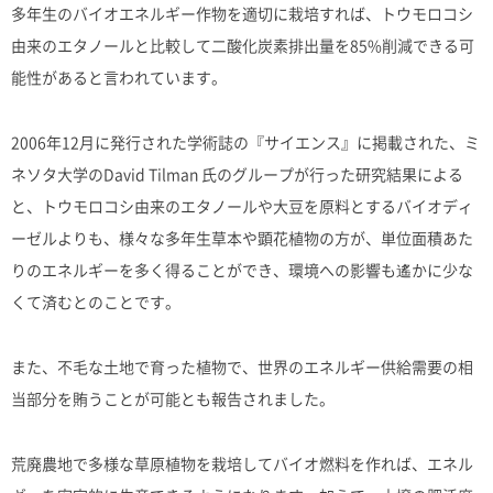
多年生のバイオエネルギー作物を適切に栽培すれば、トウモロコシ
由来のエタノールと比較して二酸化炭素排出量を85%削減できる可
能性があると言われています。
2006年12月に発行された学術誌の『サイエンス』に掲載された、ミ
ネソタ大学のDavid Tilman 氏のグループが行った研究結果による
と、トウモロコシ由来のエタノールや大豆を原料とするバイオディ
ーゼルよりも、様々な多年生草本や顕花植物の方が、単位面積あた
りのエネルギーを多く得ることができ、環境への影響も遙かに少な
くて済むとのことです。
また、不毛な土地で育った植物で、世界のエネルギー供給需要の相
当部分を賄うことが可能とも報告されました。
荒廃農地で多様な草原植物を栽培してバイオ燃料を作れば、エネル