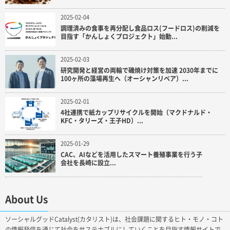
2025-02-04
調理済みの食事を再分配し食品ロス(フードロス)の削減を
目指す「かんしょくプロジェクト」始動...
2025-02-03
研究開発と経営の両輪で磯焼け対策を加速 2030年までに
100ヶ所の藻場再生へ（オーシャンリペア）...
2025-02-01
4社連携で紙カップリサイクルを開始（マクドナルド・
KFC・タリーズ・王子HD）...
2025-01-29
CAC、AIなどを活用したスマート養殖事業を行う子
会社を長崎に設立...
About Us
ソーシャルグッドCatalyst(カタリスト)は、社会課題に関するヒト・モノ・コト
の情報発信を通じて社会をサステナブルにしていくことを目指す情報サイトで