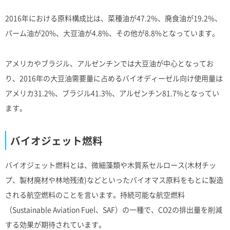
2016年における原料構成比は、菜種油が47.2%、廃食油が19.2%、
パーム油が20%、大豆油が4.8%、その他が8.8%となっています。
アメリカやブラジル、アルゼンチンでは大豆油が中心となってお
り、2016年の大豆油需要量に占めるバイオディーゼル向け使用量は
アメリカ31.2%、ブラジル41.3%、アルゼンチン81.7%となってい
ます。
バイオジェット燃料
バイオジェット燃料とは、微細藻類や木質系セルロース(木材チッ
プ、製材廃材や林地残渣)などといったバイオマス原料をもとに製造
される航空燃料のことを言います。持続可能な航空燃料
（Sustainable Aviation Fuel、SAF）の一種で、CO2の排出量を削減
する効果が期待されています。