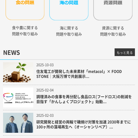
食や農に関する
海に関する
資源に関する
問題や取り組み
問題や取り組み
問題や取り組み
NEWS
もっと見る
2025-10-03
住友電工が開発した未来素材「metacol」× FOOD
STONE｜大阪万博で共創展示...
2025-02-04
調理済みの食事を再分配し食品ロス(フードロス)の削減を
目指す「かんしょくプロジェクト」始動...
2025-02-03
研究開発と経営の両輪で磯焼け対策を加速 2030年までに
100ヶ所の藻場再生へ（オーシャンリペア）...