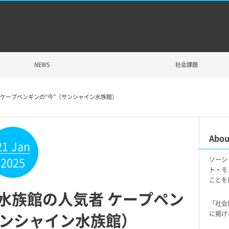
NEWS
社会課題
者 ケープペンギンの“今”（サンシャイン水族館）
Abou
21
Jan
2025
ソーシ
ト・モ
ことを
?水族館の人気者 ケープペン
「社会
サンシャイン水族館）
に掲げ