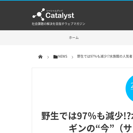
社会課題の解決を目指すウェブマガジン
ホーム
NEWS
野生では97％も減少!?水族館の人気
野生では97％も減少!
ギンの“今”（