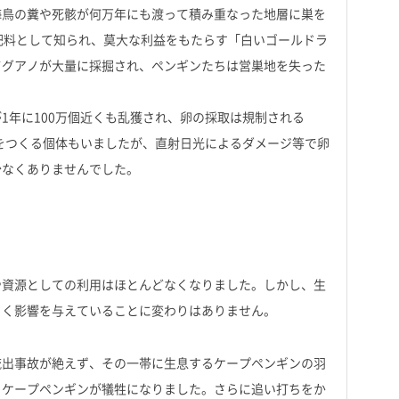
海鳥の糞や死骸が何万年にも渡って積み重なった地層に巣を
肥料として知られ、莫大な利益をもたらす「白いゴールドラ
てグアノが大量に採掘され、ペンギンたちは営巣地を失った
1年に100万個近くも乱獲され、卵の採取は規制される
巣をつくる個体もいましたが、直射日光によるダメージ等で卵
少なくありませんでした。
や資源としての利用はほとんどなくなりました。しかし、生
きく影響を与えていることに変わりはありません。
流出事故が絶えず、その一帯に生息するケープペンギンの羽
 ケープペンギンが犠牲になりました。さらに追い打ちをか