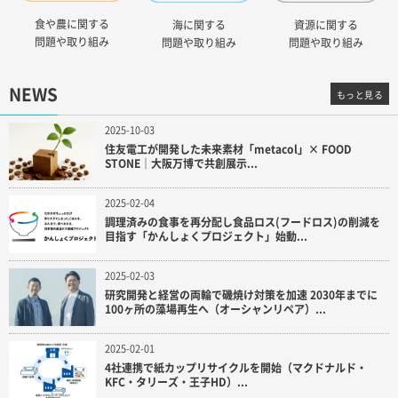
食や農に関する
海に関する
資源に関する
問題や取り組み
問題や取り組み
問題や取り組み
NEWS
もっと見る
2025-10-03
住友電工が開発した未来素材「metacol」× FOOD
STONE｜大阪万博で共創展示...
2025-02-04
調理済みの食事を再分配し食品ロス(フードロス)の削減を
目指す「かんしょくプロジェクト」始動...
2025-02-03
研究開発と経営の両輪で磯焼け対策を加速 2030年までに
100ヶ所の藻場再生へ（オーシャンリペア）...
2025-02-01
4社連携で紙カップリサイクルを開始（マクドナルド・
KFC・タリーズ・王子HD）...