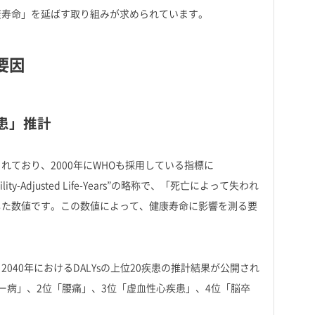
康寿命」を延ばす取り組みが求められています。
要因
疾患」推計
ており、2000年にWHOも採用している指標に
y-Adjusted Life-Years”の略称で、「死亡によって失われ
した数値です。この数値によって、健康寿命に影響を測る要
40年におけるDALYsの上位20疾患の推計結果が公開され
ー病」、2位「腰痛」、3位「虚血性心疾患」、4位「脳卒