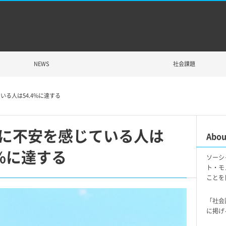
NEWS
社会課題
る人は54.4%に達する
に不安を感じている人は
Abou
4%に達する
ソーシ
ト・モ
ことを
「社会
に掲げ